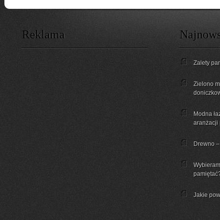
Reklama
Najnows
Zalety pa
Zielono mi
doniczkow
Modna łaz
aranżacji
Drewno – 
Wybieram
pamiętać
Jakie pow