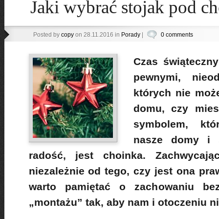
Jaki wybrać stojak pod c
Posted by
copy
on 28.11.2016 in
Porady
|
0 comments
Czas świąteczny
pewnymi, nieod
których nie moż
domu, czy mies
symbolem, któ
nasze domy i 
radość, jest choinka. Zachwycaj
niezależnie od tego, czy jest ona pr
warto pamiętać o zachowaniu bez
„montażu” tak, aby nam i otoczeniu ni