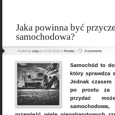
Jaka powinna być przycz
samochodowa?
Posted by
copy
on 23.10.2016 in
Porady
|
0 comments
Samochód to dob
który sprawdza s
Jednak czasem z
po prostu za 
przydać moż
samochodowa, 
przewieźć wiele niegabarytowych rz