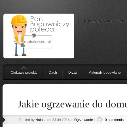
Wybuduj dom razem z
Ciekawe projekty
Dach
Drzwi
Materiały budowlane
Jakie ogrzewanie do dom
Posted by
Natalia
on 23.09.2014 in
Ogrzewanie
|
0 comments