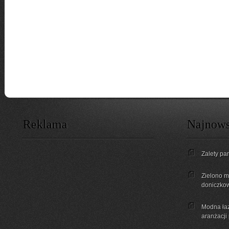
Reklama
Najnows
Zalety pa
Zielono mi
doniczkow
Modna łaz
aranżacji