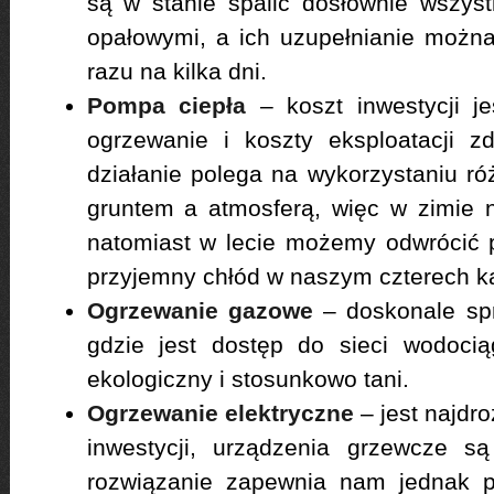
są w stanie spalić dosłownie wszys
opałowymi, a ich uzupełnianie możn
razu na kilka dni.
Pompa ciepła
– koszt inwestycji j
ogrzewanie i koszty eksploatacji z
działanie polega na wykorzystaniu ró
gruntem a atmosferą, więc w zimie 
natomiast w lecie możemy odwrócić 
przyjemny chłód w naszym czterech k
Ogrzewanie gazowe
– doskonale spr
gdzie jest dostęp do sieci wodocią
ekologiczny i stosunkowo tani.
Ogrzewanie elektryczne
– jest najdro
inwestycji, urządzenia grzewcze s
rozwiązanie zapewnia nam jednak p