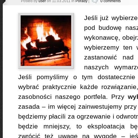
Posted by
user
on 11.03.2011 in
Porady
|
0 comments
Jeśli już wybierz
pod budowę nasz
wykonawcę, obejr
wybierzemy ten 
zastanowić nad
naszych wymarzo
Jeśli pomyślimy o tym dostateczni
wybrać praktycznie każde rozwiązanie
zasobności naszego portfela. Przy
wyb
zasada – im więcej zainwestujemy przy 
będziemy płacili za ogrzewanie i odwrotni
będzie mniejszy, to eksploatacja b
zwrócić też uwagę na wygodę – jeś