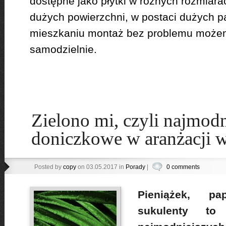
dostępne jako płytki w różnych rozmiara
dużych powierzchni, w postaci dużych p
mieszkaniu montaż bez problemu moż
samodzielnie.
Zielono mi, czyli najmodn
doniczkowe w aranżacji w
Posted by
copy
on 03.05.2017 in
Porady
|
0 comments
Pieniążek, pa
sukulenty to