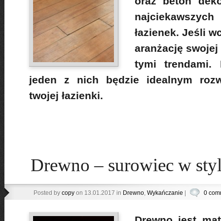
oraz beton deko
najciekawszych
łazienek. Jeśli w
aranżację swojej 
tymi trendami.
jeden z nich będzie idealnym rozw
twojej łazienki.
Drewno – surowiec w sty
Posted by
copy
on 13.01.2017 in
Drewno
,
Wykańczanie
|
0 com
Drewno jest mat