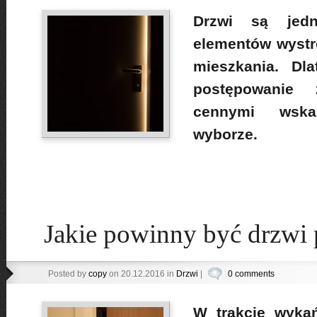
Drzwi są jed
elementów wystr
mieszkania. Dla
postępowanie
cennymi wska
wyborze.
Jakie powinny być drzwi
Posted by
copy
on 20.12.2016 in
Drzwi
|
0 comments
W trakcie wyka