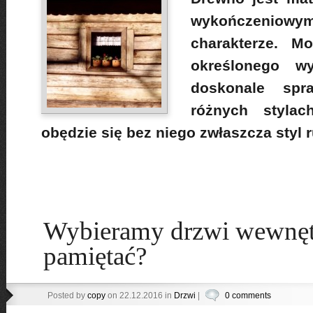
wykończeniow
charakterze. M
określonego wy
doskonale sp
różnych stylac
obędzie się bez niego zwłaszcza styl 
Wybieramy drzwi wewnęt
pamiętać?
Posted by
copy
on 22.12.2016 in
Drzwi
|
0 comments