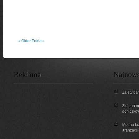
« Older Entries
Reklama
Najnows
Zalety pa
Zielono mi
doniczkow
Modna łaz
aranżacji