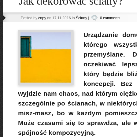
Jak dekorować ściany?
Posted by
copy
on 17.11.2016 in
Ściany
|
0 comments
Urządzanie dom
którego wszys
przemyślane. 
oczekiwać lepsz
który będzie bli
koncepcji. Bez
wyjdzie nam chaos, nad którym ciężk
szczególnie po ścianach, w niektóry
misz-masz, bo w każdym pomieszcze
Może czasami się to sprawdza, ale 
spójność kompozycyjną.