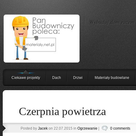
Wybuduj dom razem z
Ciekawe projekty
Dach
Drzwi
Materiały budowlane
Czerpnia powietrza
Posted by
Jacek
on 22.07.2015 in
Ogrzewanie
|
0 comments