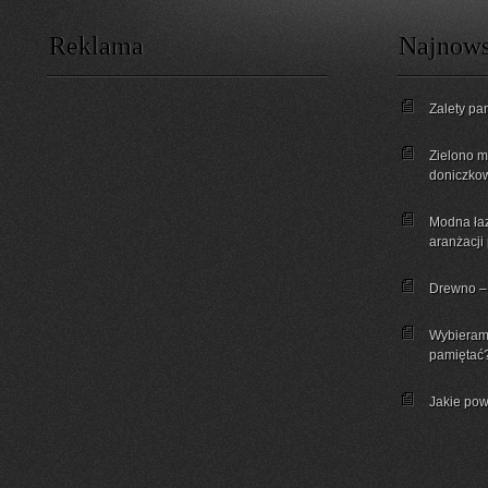
Reklama
Najnows
Zalety pa
Zielono mi
doniczkow
Modna łaz
aranżacji
Drewno – 
Wybieram
pamiętać
Jakie pow