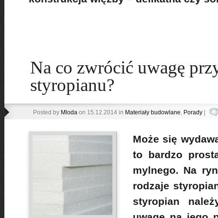
Na co zwrócić uwagę prz
styropianu?
Posted by
Mloda
on 15.12.2014 in
Materiały budowlane
,
Porady
|
Może się wydawa
to bardzo prost
mylnego. Na ryn
rodzaje styropi
styropian należ
uwagę na jego p