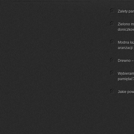
Zalety pa
Zielono mi
doniczkow
Modna łaz
aranżacji
Drewno – 
Wybieram
pamiętać
Jakie pow