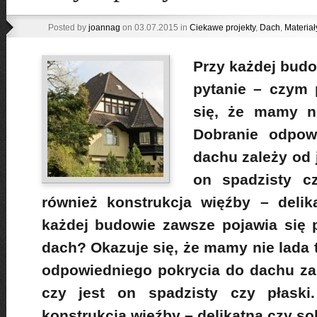
Posted by
joannag
on 03.07.2015 in
Ciekawe projekty
,
Dach
,
Materia
Przy każdej budo
pytanie – czym 
się, że mamy ni
Dobranie odpow
dachu zależy od j
on spadzisty cz
również konstrukcja więźby – delik
każdej budowie zawsze pojawia się 
dach? Okazuje się, że mamy nie lada 
odpowiedniego pokrycia do dachu zal
czy jest on spadzisty czy płaski
konstrukcja więźby – delikatna czy so