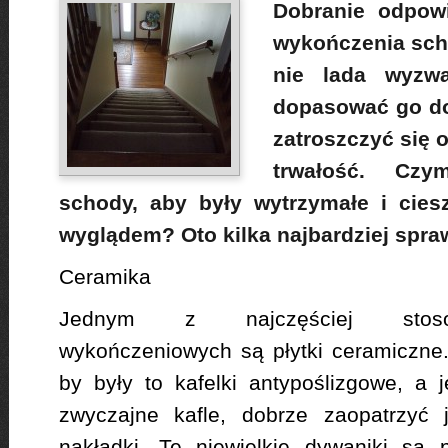
Dobranie odpowi
wykończenia sch
nie lada wyzwa
dopasować go do
zatroszczyć się 
trwałość. Cz
schody, aby były wytrzymałe i cie
wyglądem? Oto kilka najbardziej spr
Ceramika
Jednym z najczęściej stoso
wykończeniowych są płytki ceramiczne
by były to kafelki antypoślizgowe, a 
zwyczajne kafle, dobrze zaopatrzyć 
nakładki. Te niewielkie dywaniki są 