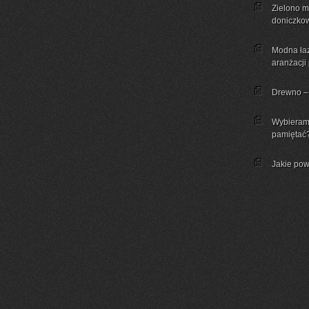
Zielono mi
doniczkow
Modna łaz
aranżacji
Drewno – 
Wybieram
pamiętać
Jakie pow