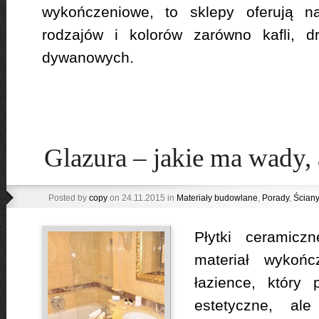
wykończeniowe, to sklepy oferują n
rodzajów i kolorów zarówno kafli, d
dywanowych.
Glazura – jakie ma wady, a
Posted by
copy
on 24.11.2015 in
Materiały budowlane
,
Porady
,
Ściany
Płytki ceramiczn
materiał wykoń
łazience, który 
estetyczne, al