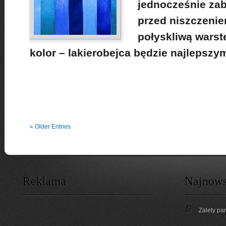
jednocześnie za
przed niszczenie
połyskliwą warst
kolor – lakierobejca będzie najlepszy
« Older Entries
Reklama
Najnows
Zalety pa