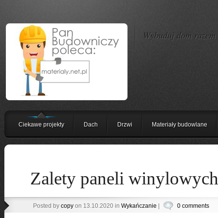
Wybuduj dom razem z
Ciekawe projekty
Dach
Drzwi
Materiały budowlane
Zalety paneli winylowyc
Posted by
copy
on 13.10.2020 in
Wykańczanie
|
0 comments